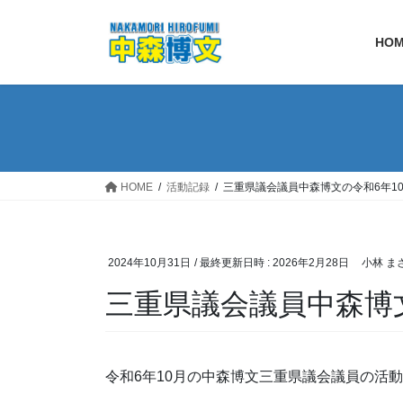
コ
ナ
ン
ビ
HO
テ
ゲ
ン
ー
ツ
シ
へ
ョ
ス
ン
キ
に
ッ
移
HOME
活動記録
三重県議会議員中森博文の令和6年1
プ
動
2024年10月31日
/ 最終更新日時 :
2026年2月28日
小林 ま
三重県議会議員中森博
令和6年10月の中森博文三重県議会議員の活