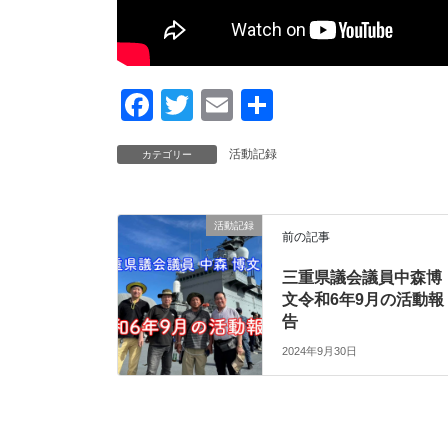
F
T
E
共
a
wi
m
有
活動記録
カテゴリー
c
tt
ail
e
er
b
活動記録
前の記事
o
三重県議会議員中森博
o
文令和6年9月の活動報
k
告
2024年9月30日