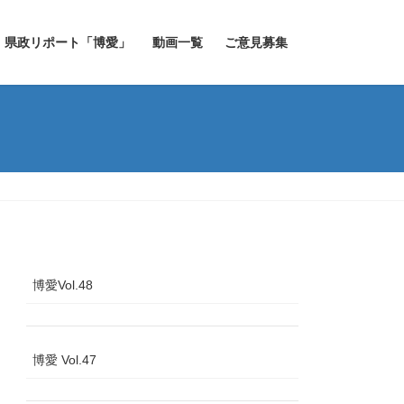
県政リポート「博愛」
動画一覧
ご意見募集
博愛Vol.48
博愛 Vol.47