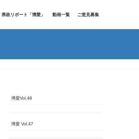
県政リポート「博愛」
動画一覧
ご意見募集
博愛Vol.48
博愛 Vol.47