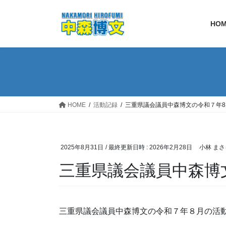
コ
ナ
ン
ビ
HO
テ
ゲ
ン
ー
ツ
シ
へ
ョ
ス
ン
キ
に
ッ
移
HOME
活動記録
三重県議会議員中森博文の令和７年
プ
動
2025年8月31日
/ 最終更新日時 :
2026年2月28日
小林 まさ
三重県議会議員中森博
三重県議会議員中森博文の令和７年８月の活