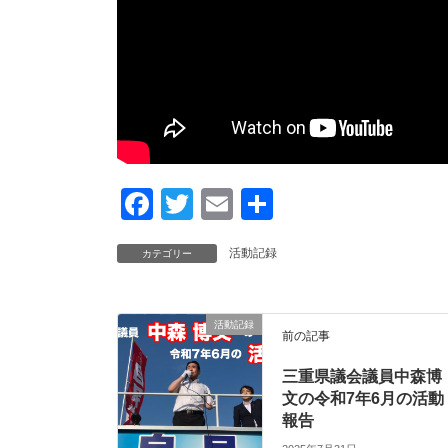
F
T
E
共
a
wi
m
有
活動記録
カテゴリー
c
tt
ail
e
er
b
活動記録
前の記事
o
三重県議会議員中森博
o
文の令和7年6月の活動
k
報告