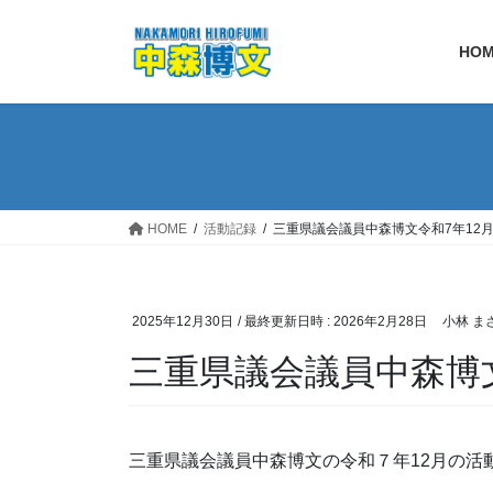
コ
ナ
ン
ビ
HO
テ
ゲ
ン
ー
ツ
シ
へ
ョ
ス
ン
キ
に
ッ
移
HOME
活動記録
三重県議会議員中森博文令和7年12
プ
動
2025年12月30日
/ 最終更新日時 :
2026年2月28日
小林 ま
三重県議会議員中森博
三重県議会議員中森博文の令和７年12月の活