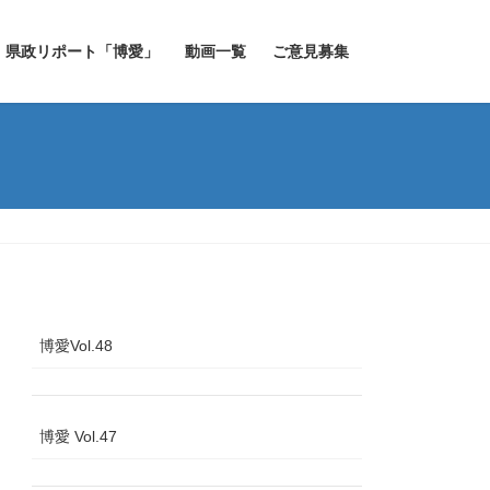
県政リポート「博愛」
動画一覧
ご意見募集
博愛Vol.48
博愛 Vol.47