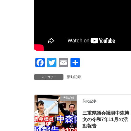
F
T
E
共
a
wi
m
有
活動記録
カテゴリー
c
tt
ail
e
er
b
活動記録
前の記事
o
三重県議会議員中森博
o
文の令和7年11月の活
k
動報告