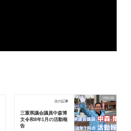
活動記録
次の記事
三重県議会議員中森博
文令和8年1月の活動報
告