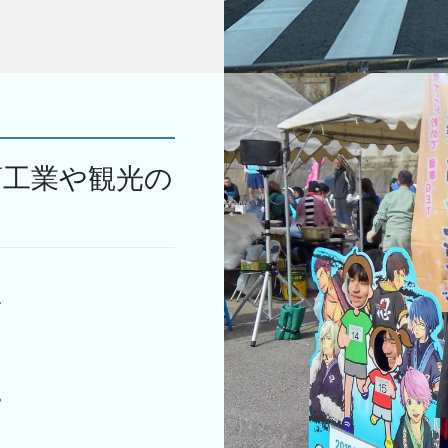
商工業や観光の
、
。