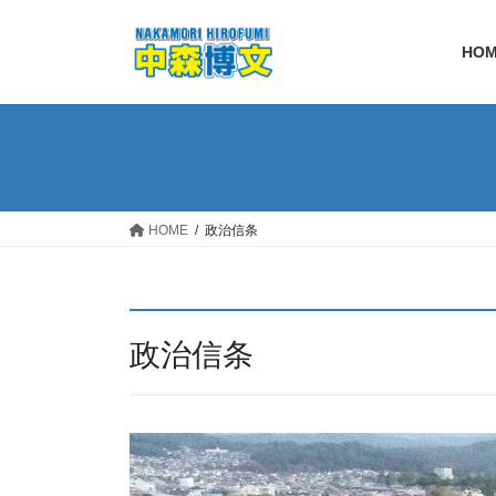
コ
ナ
ン
ビ
HO
テ
ゲ
ン
ー
ツ
シ
へ
ョ
ス
ン
キ
に
ッ
移
HOME
政治信条
プ
動
政治信条