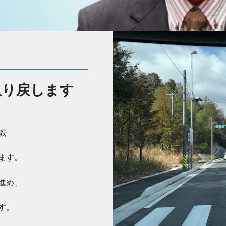
取り戻します
職
ます。
進め、
す。